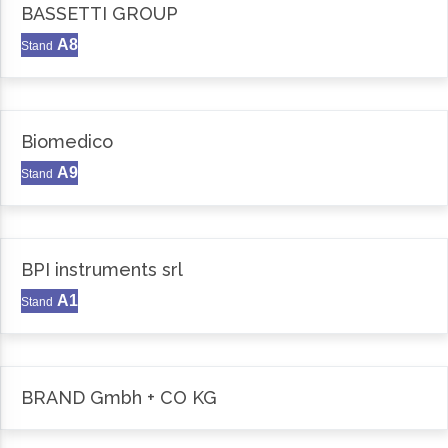
BASSETTI GROUP
A8
Stand
Biomedico
A9
Stand
BPI instruments srl
A1
Stand
BRAND Gmbh + CO KG