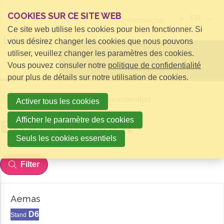
COOKIES SUR CE SITE WEB
FR
Rechercher
Ce site web utilise les cookies pour bien fonctionner. Si
vous désirez changer les cookies que nous pouvons
utiliser, veuillez changer les paramètres des cookies.
Open menu
Vous pouvez consuler notre
politique de confidentialité
pour plus de détails sur notre utilisation de cookies.
Home
Hidden Pages
Exposantenlijst
Activer tous les cookies
Afficher le paramètre des cookies
Exposantenlijst
Seuls les cookies essentiels
Filter
Aemas
D6
Stand