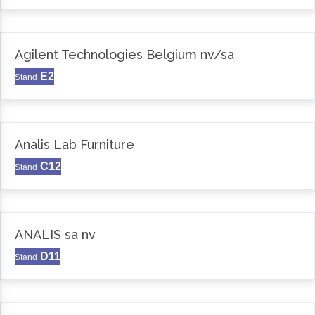
Agilent Technologies Belgium nv/sa
E2
Stand
Analis Lab Furniture
C12
Stand
ANALIS sa nv
D11
Stand