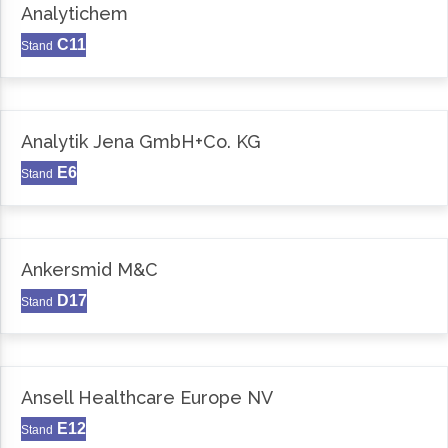
Analytichem
C11
Stand
Analytik Jena GmbH+Co. KG
E6
Stand
Ankersmid M&C
D17
Stand
Ansell Healthcare Europe NV
E12
Stand