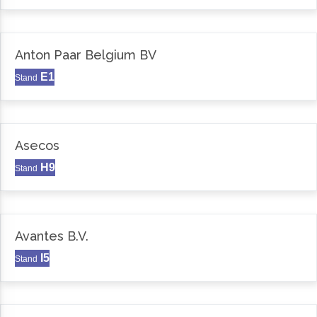
Anton Paar Belgium BV
E1
Stand
Asecos
H9
Stand
Avantes B.V.
I5
Stand