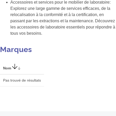
Accessoires et services pour le mobilier de laboratoire:
Explorez une large gamme de services efficaces, de la
relocalisation à la conformité et à la certification, en
passant par les extractions et la maintenance. Découvrez
les accessoires de laboratoire essentiels pour répondre à
tous vos besoins.
Nous allons au-delà de l’instrumentation de laboratoire : nous
Marques
prenons en charge tous les aspects de votre projet, de la
conception à l’installation et à la validation, du mobilier à
l’équipement… Après tout, votre laboratoire vise à produire des
Nom
résultats de haute qualité, et nous aussi. C’est pourquoi nous
sommes bien plus qu’un simple gage de confiance :
Pas trouvé de résultats
nous sommes
VOTRE LABEL DE QUALITÉ !
Découvrez l'ensemble de nos solutions sur
www.analis.com