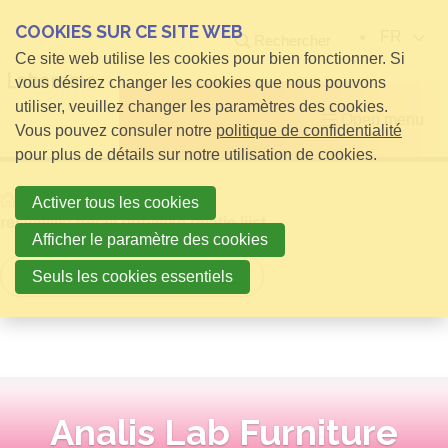
COOKIES SUR CE SITE WEB
FR
Rechercher
Ce site web utilise les cookies pour bien fonctionner. Si
vous désirez changer les cookies que nous pouvons
utiliser, veuillez changer les paramètres des cookies.
Open menu
Vous pouvez consuler notre
politique de confidentialité
pour plus de détails sur notre utilisation de cookies.
Home
infos pour Visiteurs
Activer tous les cookies
relatielijst detail publieke relatie lijst
Afficher le paramètre des cookies
Retour à la vue d'ensemble
Seuls les cookies essentiels
Analis Lab Furniture