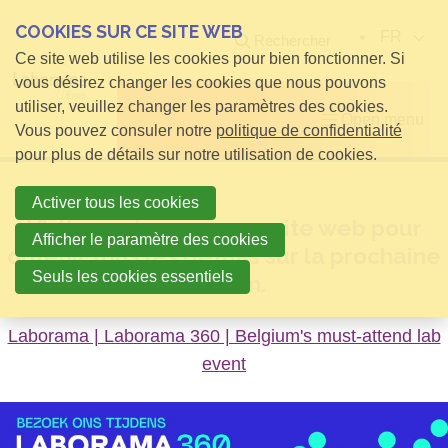
COOKIES SUR CE SITE WEB
FR
Rechercher
Ce site web utilise les cookies pour bien fonctionner. Si
vous désirez changer les cookies que nous pouvons
utiliser, veuillez changer les paramètres des cookies.
Open menu
Vous pouvez consuler notre
politique de confidentialité
pour plus de détails sur notre utilisation de cookies.
Activer tous les cookies
Visitez notre nouveau site web pour
Afficher le paramètre des cookies
obtenir tous les détails sur la prochaine
Seuls les cookies essentiels
édition.
Laborama | Laborama 360 | Belgium's must-attend lab
event