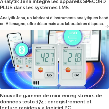
Analytik Jena intègre les appareils SPECORD
PLUS dans les systèmes LMS
Analytik Jena, un fabricant d'instruments analytiques basé
en Allemagne, offre désormais aux laboratoires disposant
d'un haut degré d'automatisation et d'un grand nombre
d'échantillons par jour la possibilité de centraliser et de
numériser leurs processus de mesure dans le domaine de
la technologie UV/Vis. La dernière mise à jour du logiciel de
l'appareil UV/VIS ASpect UV permet de contrôler les
appareils SPECORD PLUS d'Analytik Jena via un système
de gestion de laboratoire (LMS) externe.
Nouvelle gamme de mini-enregistreurs de
données testo 174 : enregistrement et
lecture rapides via logiciel PC