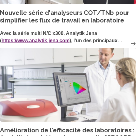
Nouvelle série d'analyseurs COT/TNb pour
simplifier les flux de travail en laboratoire
Avec la série multi N/C x300, Analytik Jena
(
https://www.analytik-jena.com
), l'un des principaux
fabricants mondiaux de technologies de mesure
analytique en laboratoire, lance de nouveaux analyseurs
TOC/TN
prometteurs. Grâce à sa conception robuste et
b
conviviale, à ses options d'automatisation flexibles et à
son nouveau logiciel intuitif, la série multi-N/C x300 fournit
des instruments faciles à utiliser, à haut débit et optimisés
en termes de coûts pour l'analyse environnementale et le
secteur pharmaceutique.
Amélioration de l'efficacité des laboratoires :