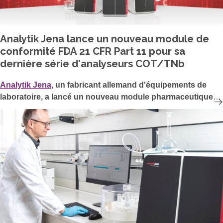
Analytik Jena lance un nouveau module de
conformité FDA 21 CFR Part 11 pour sa
dernière série d'analyseurs COT/TNb
Analytik Jena
, un fabricant allemand d'équipements de
laboratoire, a lancé un nouveau module pharmaceutique
de son logiciel multiWin pro, qui permet d'exploiter ses
analyseurs COT/TN
. Ce module logiciel en option permet
b
une conformité totale à la norme FDA 21 CFR Part 11 et
l'intégrité des données dans l'industrie pharmaceutique
hautement réglementée.