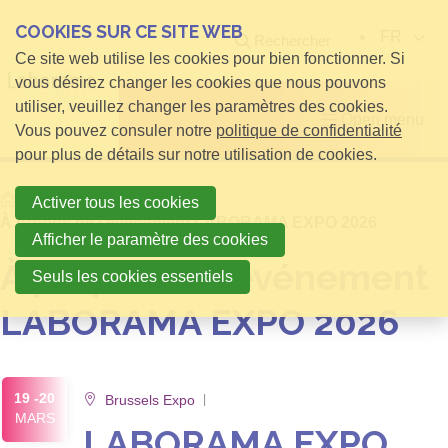
COOKIES SUR CE SITE WEB
FR
Rechercher
Ce site web utilise les cookies pour bien fonctionner. Si
vous désirez changer les cookies que nous pouvons
utiliser, veuillez changer les paramètres des cookies.
Open menu
Vous pouvez consuler notre
politique de confidentialité
pour plus de détails sur notre utilisation de cookies.
Home
Infos pour Exposants
Activer tous les cookies
À propos de l’événement LABORAMA EXPO 2026
Afficher le paramètre des cookies
À propos de l’événement
Seuls les cookies essentiels
LABORAMA EXPO 2026
19 -20
Brussels Expo
MARS
LABORAMA EXPO