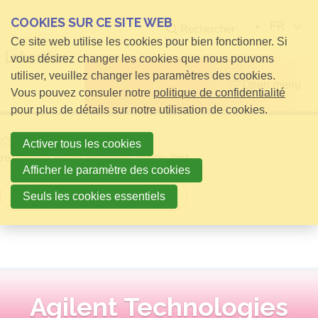
COOKIES SUR CE SITE WEB
FR
Rechercher
Ce site web utilise les cookies pour bien fonctionner. Si
vous désirez changer les cookies que nous pouvons
utiliser, veuillez changer les paramètres des cookies.
Open menu
Vous pouvez consuler notre
politique de confidentialité
pour plus de détails sur notre utilisation de cookies.
Home
infos pour Visiteurs
Activer tous les cookies
relatielijst detail publieke relatie lijst
Afficher le paramètre des cookies
Retour à la vue d'ensemble
Seuls les cookies essentiels
Agilent Technologies