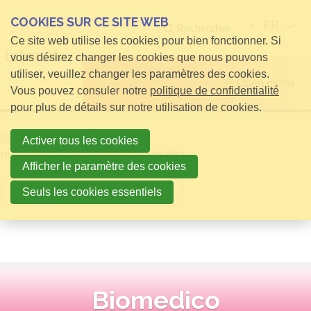
COOKIES SUR CE SITE WEB
FR
Rechercher
Ce site web utilise les cookies pour bien fonctionner. Si
vous désirez changer les cookies que nous pouvons
utiliser, veuillez changer les paramètres des cookies.
Open menu
Vous pouvez consuler notre
politique de confidentialité
pour plus de détails sur notre utilisation de cookies.
Home
infos pour Visiteurs
Activer tous les cookies
relatielijst detail publieke relatie lijst
Afficher le paramètre des cookies
Retour à la vue d'ensemble
Seuls les cookies essentiels
Biomedico