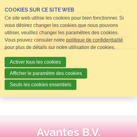
COOKIES SUR CE SITE WEB
FR
Rechercher
Ce site web utilise les cookies pour bien fonctionner. Si
vous désirez changer les cookies que nous pouvons
utiliser, veuillez changer les paramètres des cookies.
Open menu
Vous pouvez consuler notre
politique de confidentialité
pour plus de détails sur notre utilisation de cookies.
Home
infos pour Visiteurs
Activer tous les cookies
relatielijst detail publieke relatie lijst
Afficher le paramètre des cookies
Retour à la vue d'ensemble
Seuls les cookies essentiels
Avantes B.V.