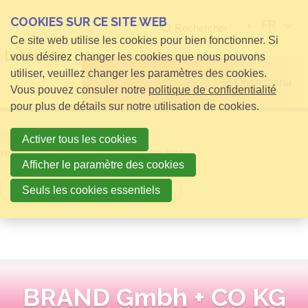
COOKIES SUR CE SITE WEB
FR
Rechercher
Ce site web utilise les cookies pour bien fonctionner. Si
vous désirez changer les cookies que nous pouvons
utiliser, veuillez changer les paramètres des cookies.
Open menu
Vous pouvez consuler notre
politique de confidentialité
pour plus de détails sur notre utilisation de cookies.
Home
infos pour Visiteurs
Activer tous les cookies
relatielijst detail publieke relatie lijst
Afficher le paramètre des cookies
Retour à la vue d'ensemble
Seuls les cookies essentiels
BRAND Gmbh + CO KG