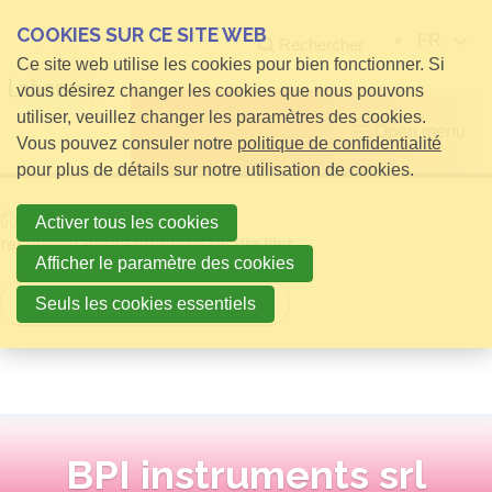
COOKIES SUR CE SITE WEB
FR
Rechercher
Ce site web utilise les cookies pour bien fonctionner. Si
vous désirez changer les cookies que nous pouvons
utiliser, veuillez changer les paramètres des cookies.
Open menu
Vous pouvez consuler notre
politique de confidentialité
pour plus de détails sur notre utilisation de cookies.
Home
infos pour Visiteurs
Activer tous les cookies
relatielijst detail publieke relatie lijst
Afficher le paramètre des cookies
Retour à la vue d'ensemble
Seuls les cookies essentiels
BPI instruments srl