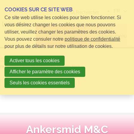
COOKIES SUR CE SITE WEB
FR
Rechercher
Ce site web utilise les cookies pour bien fonctionner. Si
vous désirez changer les cookies que nous pouvons
utiliser, veuillez changer les paramètres des cookies.
Open menu
Vous pouvez consuler notre
politique de confidentialité
pour plus de détails sur notre utilisation de cookies.
Home
infos pour Visiteurs
Activer tous les cookies
relatielijst detail publieke relatie lijst
Afficher le paramètre des cookies
Retour à la vue d'ensemble
Seuls les cookies essentiels
Ankersmid M&C