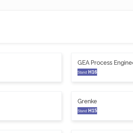
GEA Process Enginee
H16
Stand
Grenke
H15
Stand