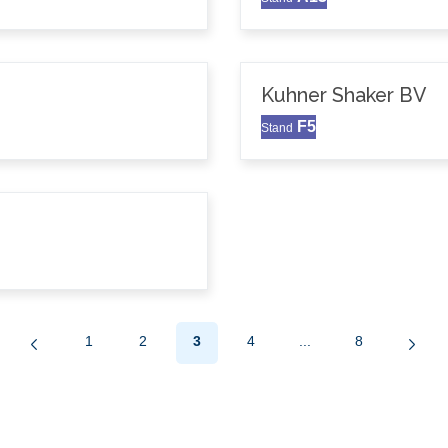
Kuhner Shaker BV
F5
Stand
1
2
3
4
...
8