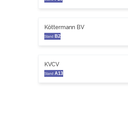
Köttermann BV
B2
Stand
KVCV
A13
Stand