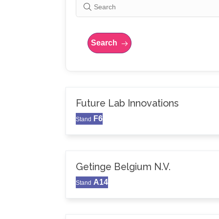
Search
Future Lab Innovations
F6
Stand
Getinge Belgium N.V.
A14
Stand