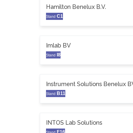
Hamilton Benelux B.V.
C1
Stand
Imlab BV
I8
Stand
Instrument Solutions Benelux B
B11
Stand
INTOS Lab Solutions
F16
Stand