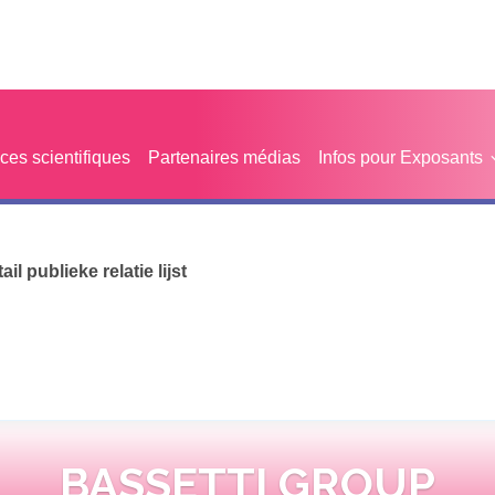
es scientifiques
Partenaires médias
Infos pour Exposants
tail publieke relatie lijst
BASSETTI GROUP