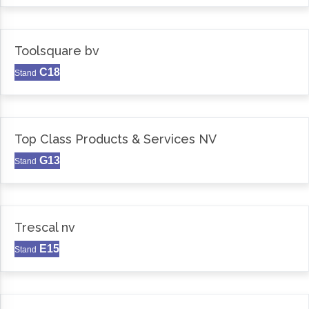
Toolsquare bv
C18
Stand
Top Class Products & Services NV
G13
Stand
Trescal nv
E15
Stand