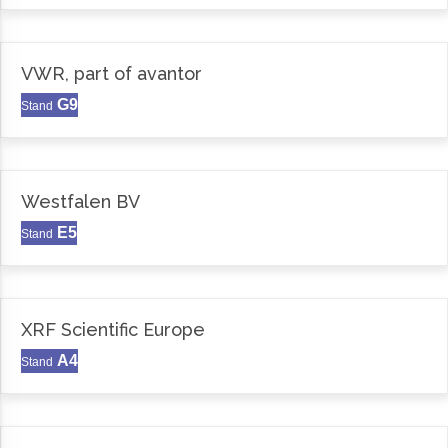
VWR, part of avantor
G9
Stand
Westfalen BV
E5
Stand
XRF Scientific Europe
A4
Stand