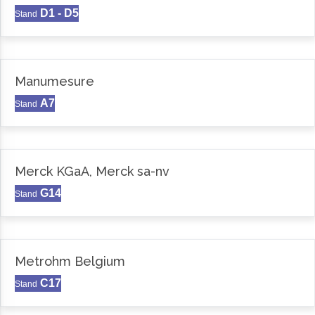
D1 - D5
Stand
Manumesure
A7
Stand
Merck KGaA, Merck sa-nv
G14
Stand
Metrohm Belgium
C17
Stand