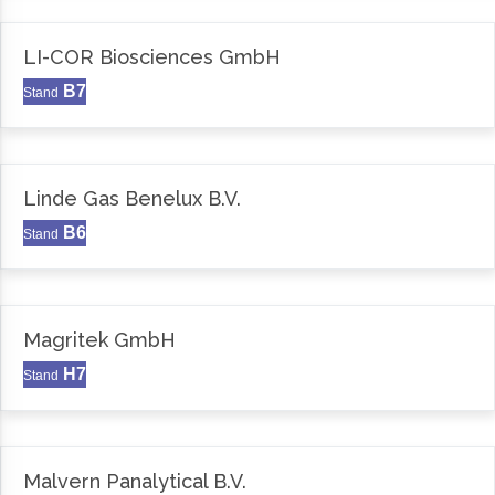
LI-COR Biosciences GmbH
B7
Stand
Linde Gas Benelux B.V.
B6
Stand
Magritek GmbH
H7
Stand
Malvern Panalytical B.V.