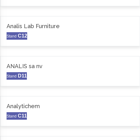
Analis Lab Furniture
C12
Stand
ANALIS sa nv
D11
Stand
Analytichem
C11
Stand