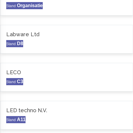
Organisatie
Stand
Labware Ltd
D8
Stand
LECO
C3
Stand
LED techno N.V.
A11
Stand