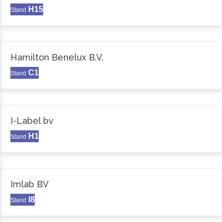
H15
Stand
Hamilton Benelux B.V.
C1
Stand
I-Label bv
H1
Stand
Imlab BV
I8
Stand