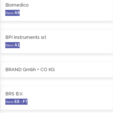
Biomedico
A9
Stand
BPI instruments srl
A1
Stand
BRAND Gmbh + CO KG
BRS B.V.
E8 - F7
Stand