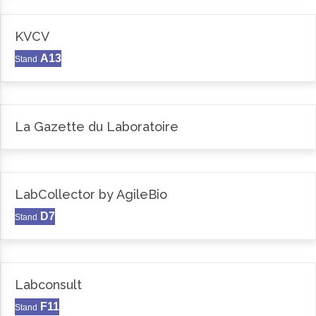
KVCV
A13
Stand
La Gazette du Laboratoire
LabCollector by AgileBio
D7
Stand
Labconsult
F11
Stand