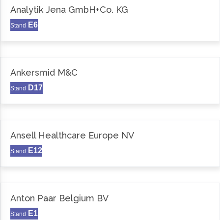
Analytik Jena GmbH+Co. KG
E6
Stand
Ankersmid M&C
D17
Stand
Ansell Healthcare Europe NV
E12
Stand
Anton Paar Belgium BV
E1
Stand