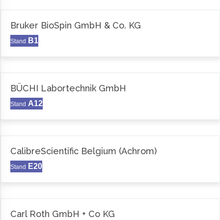
Bruker BioSpin GmbH & Co. KG
B1
Stand
BÜCHI Labortechnik GmbH
A12
Stand
CalibreScientific Belgium (Achrom)
E20
Stand
Carl Roth GmbH + Co KG