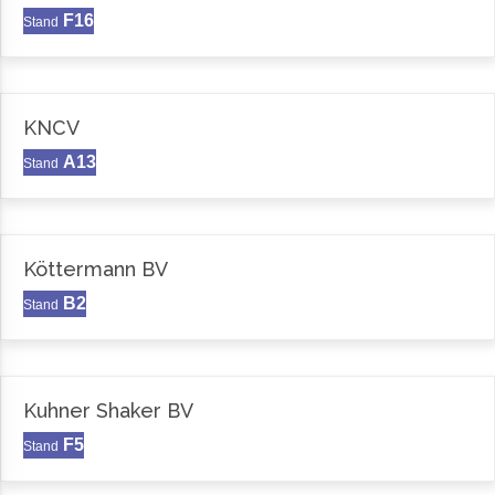
F16
Stand
KNCV
A13
Stand
Köttermann BV
B2
Stand
Kuhner Shaker BV
F5
Stand