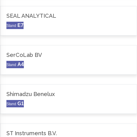
SEAL ANALYTICAL
E7
Stand
SerCoLab BV
A4
Stand
Shimadzu Benelux
G1
Stand
ST Instruments B.V.