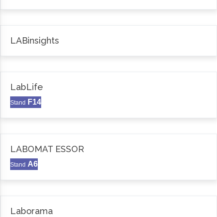
LABinsights
LabLife
F14
Stand
LABOMAT ESSOR
A6
Stand
Laborama