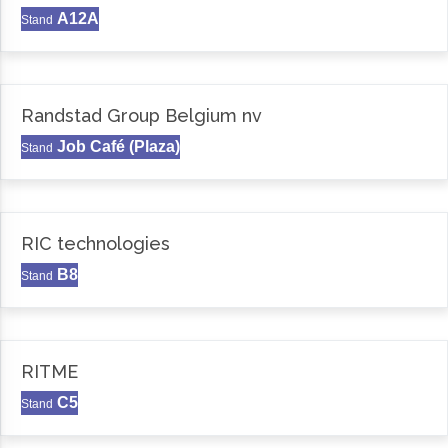
A12A
Stand
Randstad Group Belgium nv
Job Café (Plaza)
Stand
RIC technologies
B8
Stand
RITME
C5
Stand