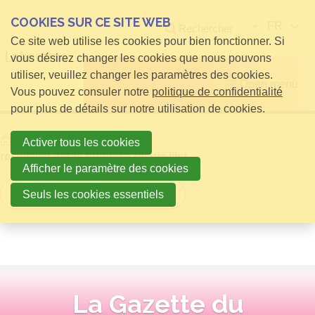
COOKIES SUR CE SITE WEB
FR
Rechercher
Ce site web utilise les cookies pour bien fonctionner. Si
vous désirez changer les cookies que nous pouvons
utiliser, veuillez changer les paramètres des cookies.
Open menu
Vous pouvez consuler notre
politique de confidentialité
pour plus de détails sur notre utilisation de cookies.
Home
infos pour Visiteurs
Activer tous les cookies
relatielijst detail publieke relatie lijst
Afficher le paramètre des cookies
Retour à la vue d'ensemble
Seuls les cookies essentiels
La Gazette du