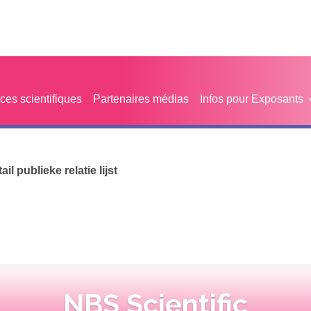
es scientifiques
Partenaires médias
Infos pour Exposants
tail publieke relatie lijst
NBS Scientific