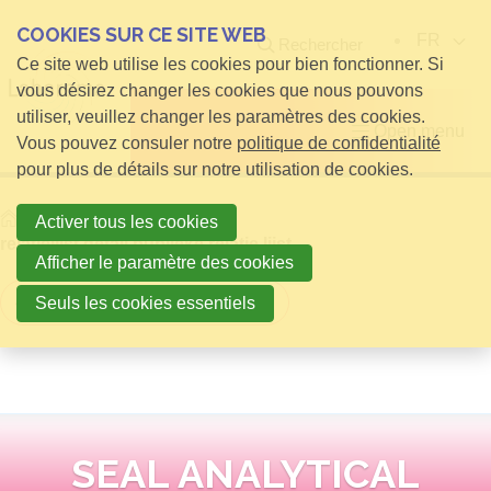
COOKIES SUR CE SITE WEB
FR
Rechercher
Ce site web utilise les cookies pour bien fonctionner. Si
vous désirez changer les cookies que nous pouvons
utiliser, veuillez changer les paramètres des cookies.
Open menu
Vous pouvez consuler notre
politique de confidentialité
pour plus de détails sur notre utilisation de cookies.
Home
infos pour Visiteurs
Activer tous les cookies
relatielijst detail publieke relatie lijst
Afficher le paramètre des cookies
Retour à la vue d'ensemble
Seuls les cookies essentiels
SEAL ANALYTICAL