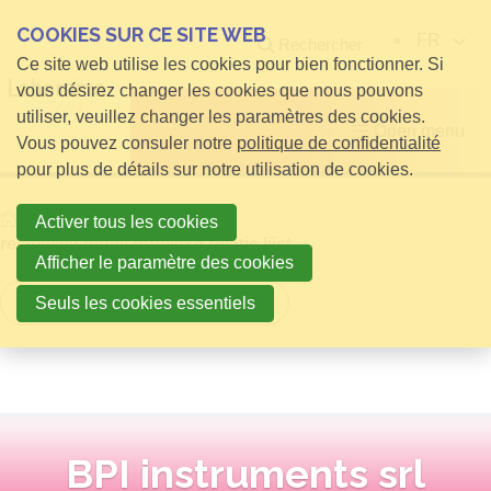
COOKIES SUR CE SITE WEB
FR
Rechercher
Ce site web utilise les cookies pour bien fonctionner. Si
vous désirez changer les cookies que nous pouvons
utiliser, veuillez changer les paramètres des cookies.
Open menu
Vous pouvez consuler notre
politique de confidentialité
pour plus de détails sur notre utilisation de cookies.
Home
infos pour Visiteurs
Activer tous les cookies
relatielijst detail publieke relatie lijst
Afficher le paramètre des cookies
Retour à la vue d'ensemble
Seuls les cookies essentiels
BPI instruments srl