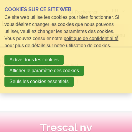
COOKIES SUR CE SITE WEB
FR
Rechercher
Ce site web utilise les cookies pour bien fonctionner. Si
vous désirez changer les cookies que nous pouvons
utiliser, veuillez changer les paramètres des cookies.
Open menu
Vous pouvez consuler notre
politique de confidentialité
pour plus de détails sur notre utilisation de cookies.
Home
infos pour Visiteurs
Activer tous les cookies
relatielijst detail publieke relatie lijst
Afficher le paramètre des cookies
Retour à la vue d'ensemble
Seuls les cookies essentiels
Trescal nv