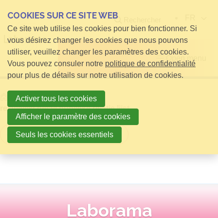
COOKIES SUR CE SITE WEB
FR
Rechercher
Ce site web utilise les cookies pour bien fonctionner. Si
vous désirez changer les cookies que nous pouvons
utiliser, veuillez changer les paramètres des cookies.
Open menu
Vous pouvez consuler notre
politique de confidentialité
pour plus de détails sur notre utilisation de cookies.
Home
infos pour Visiteurs
Activer tous les cookies
relatielijst detail publieke relatie lijst
Afficher le paramètre des cookies
Retour à la vue d'ensemble
Seuls les cookies essentiels
Laborama