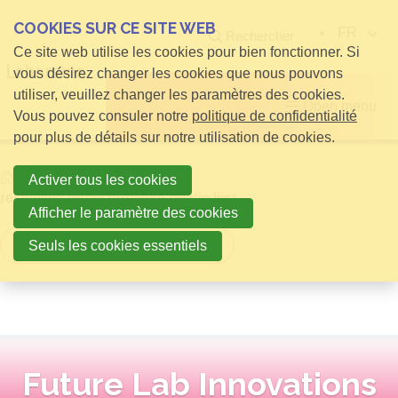
COOKIES SUR CE SITE WEB
FR
Rechercher
Ce site web utilise les cookies pour bien fonctionner. Si
vous désirez changer les cookies que nous pouvons
utiliser, veuillez changer les paramètres des cookies.
Open menu
Vous pouvez consuler notre
politique de confidentialité
pour plus de détails sur notre utilisation de cookies.
Home
infos pour Visiteurs
Activer tous les cookies
relatielijst detail publieke relatie lijst
Afficher le paramètre des cookies
Retour à la vue d'ensemble
Seuls les cookies essentiels
Future Lab Innovations