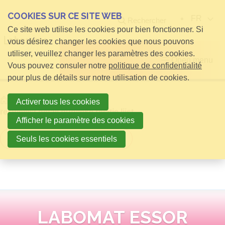
COOKIES SUR CE SITE WEB
FR
Rechercher
Ce site web utilise les cookies pour bien fonctionner. Si
vous désirez changer les cookies que nous pouvons
utiliser, veuillez changer les paramètres des cookies.
Open menu
Vous pouvez consuler notre
politique de confidentialité
pour plus de détails sur notre utilisation de cookies.
Home
infos pour Visiteurs
Activer tous les cookies
relatielijst detail publieke relatie lijst
Afficher le paramètre des cookies
Retour à la vue d'ensemble
Seuls les cookies essentiels
LABOMAT ESSOR