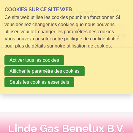
COOKIES SUR CE SITE WEB
FR
Rechercher
Ce site web utilise les cookies pour bien fonctionner. Si
vous désirez changer les cookies que nous pouvons
utiliser, veuillez changer les paramètres des cookies.
Open menu
Vous pouvez consuler notre
politique de confidentialité
pour plus de détails sur notre utilisation de cookies.
Home
infos pour Visiteurs
Activer tous les cookies
relatielijst detail publieke relatie lijst
Afficher le paramètre des cookies
Retour à la vue d'ensemble
Seuls les cookies essentiels
Linde Gas Benelux B.V.