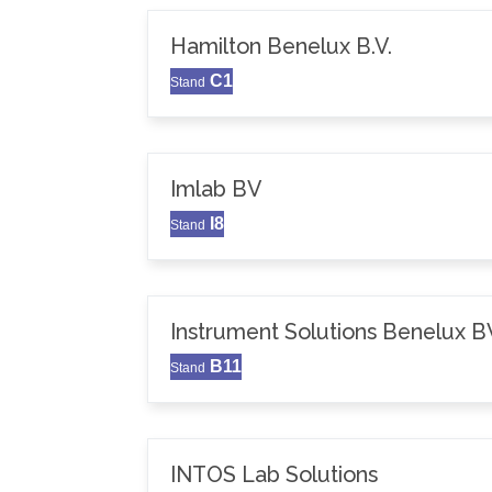
Hamilton Benelux B.V.
C1
Stand
Imlab BV
I8
Stand
Instrument Solutions Benelux B
B11
Stand
INTOS Lab Solutions