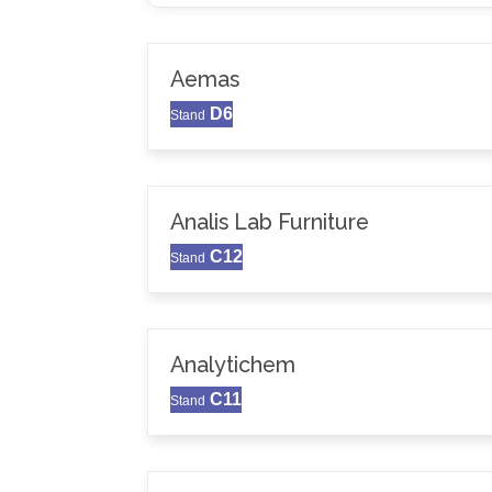
Aemas
D6
Stand
Analis Lab Furniture
C12
Stand
Analytichem
C11
Stand