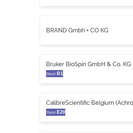
BRAND Gmbh + CO KG
Bruker BioSpin GmbH & Co. KG
B1
Stand
CalibreScientific Belgium (Achr
E20
Stand