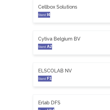
Cellbox Solutions
I4
Stand
Cytiva Belgium BV
A2
Stand
ELSCOLAB NV
F1
Stand
Erlab DFS