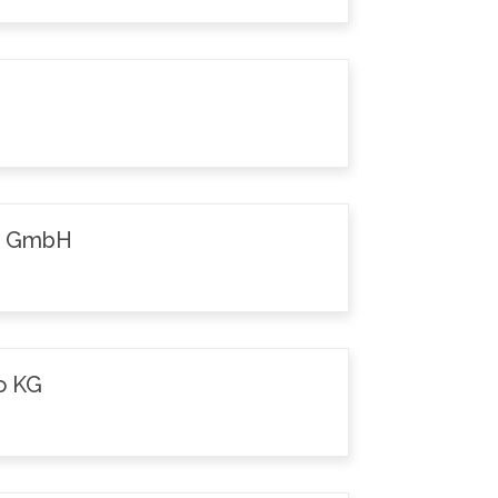
k GmbH
o KG