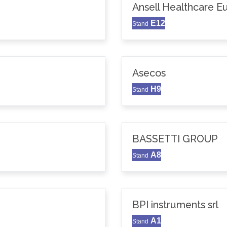
Ansell Healthcare 
E12
Stand
Asecos
H9
Stand
BASSETTI GROUP
A8
Stand
BPI instruments srl
A1
Stand