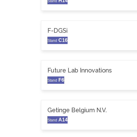
H14
Stand
F-DGSi
C16
Stand
Future Lab Innovations
F6
Stand
Getinge Belgium N.V.
A14
Stand