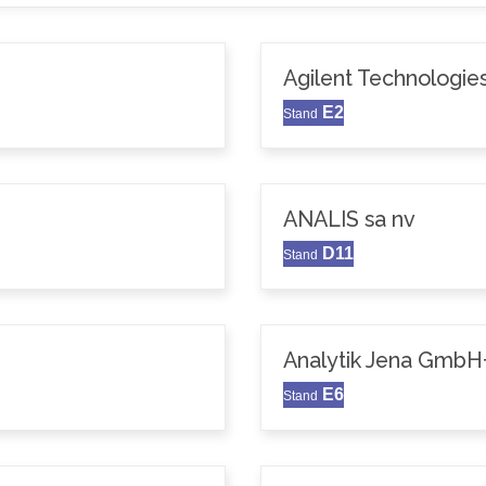
Agilent Technologie
E2
Stand
ANALIS sa nv
D11
Stand
Analytik Jena GmbH
E6
Stand