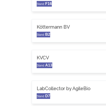
F16
Stand
Köttermann BV
B2
Stand
KVCV
A13
Stand
LabCollector by AgileBio
D7
Stand