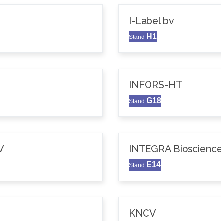
I-Label bv
H1
Stand
INFORS-HT
G18
Stand
V
INTEGRA Bioscience
E14
Stand
KNCV