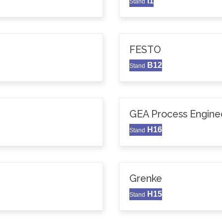
I1
Stand
FESTO
B12
Stand
GEA Process Enginee
H16
Stand
Grenke
H15
Stand