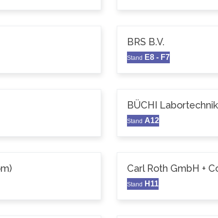
BRS B.V.
E8 - F7
Stand
BÜCHI Labortechni
A12
Stand
om)
Carl Roth GmbH + C
H11
Stand