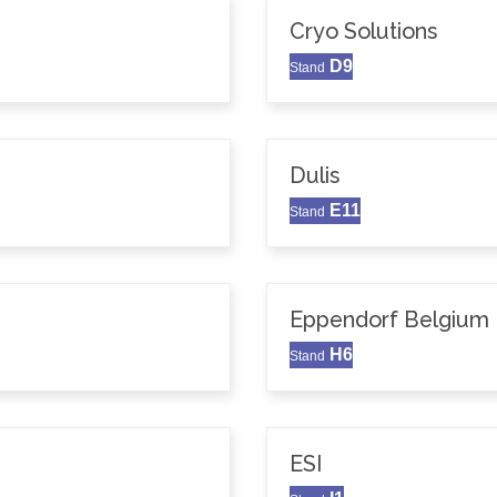
Cryo Solutions
D9
Stand
Dulis
E11
Stand
Eppendorf Belgium N
H6
Stand
ESI