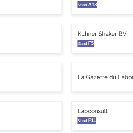
A13
Stand
Kuhner Shaker BV
F5
Stand
La Gazette du Labor
Labconsult
F11
Stand