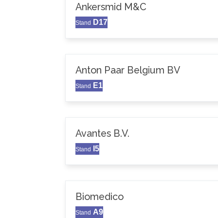
Ankersmid M&C
D17
Stand
Anton Paar Belgium BV
E1
Stand
Avantes B.V.
I5
Stand
Biomedico
A9
Stand