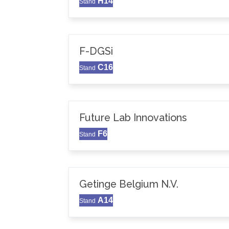
H14
Stand
F-DGSi
C16
Stand
Future Lab Innovations
F6
Stand
Getinge Belgium N.V.
A14
Stand