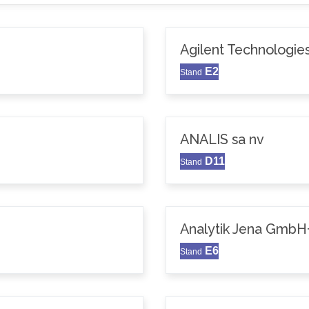
Agilent Technologie
E2
Stand
ANALIS sa nv
D11
Stand
Analytik Jena GmbH
E6
Stand