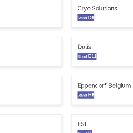
Cryo Solutions
D9
Stand
Dulis
E11
Stand
Eppendorf Belgium N
H6
Stand
ESI