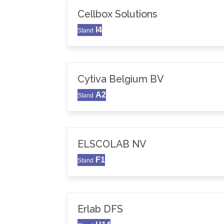
Cellbox Solutions
I4
Stand
Cytiva Belgium BV
A2
Stand
ELSCOLAB NV
F1
Stand
Erlab DFS