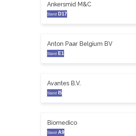
Ankersmid M&C
D17
Stand
Anton Paar Belgium BV
E1
Stand
Avantes B.V.
I5
Stand
Biomedico
A9
Stand