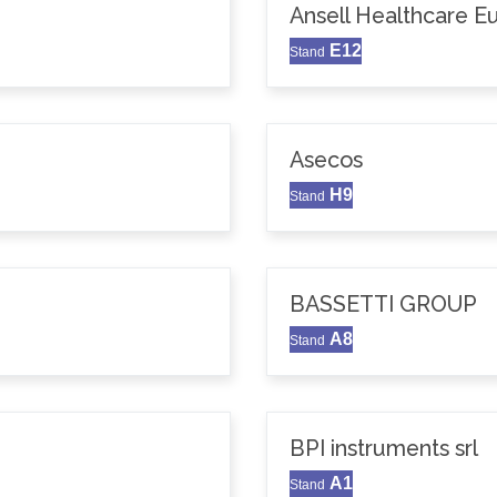
Ansell Healthcare 
E12
Stand
Asecos
H9
Stand
BASSETTI GROUP
A8
Stand
BPI instruments srl
A1
Stand