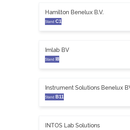
Hamilton Benelux B.V.
C1
Stand
Imlab BV
I8
Stand
Instrument Solutions Benelux B
B11
Stand
INTOS Lab Solutions