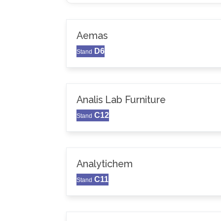
Aemas
D6
Stand
Analis Lab Furniture
C12
Stand
Analytichem
C11
Stand