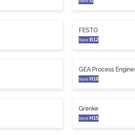
I1
Stand
FESTO
B12
Stand
GEA Process Enginee
H16
Stand
Grenke
H15
Stand