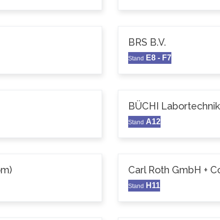
BRS B.V.
E8 - F7
Stand
BÜCHI Labortechni
A12
Stand
om)
Carl Roth GmbH + C
H11
Stand