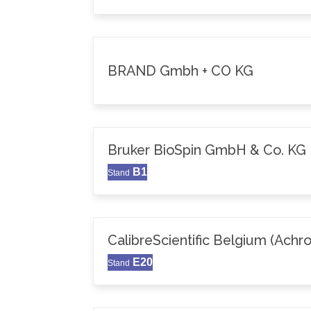
BRAND Gmbh + CO KG
Bruker BioSpin GmbH & Co. KG
B1
Stand
CalibreScientific Belgium (Achr
E20
Stand