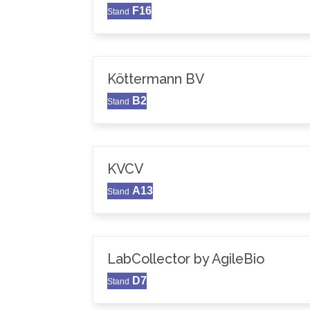
F16
Stand
Köttermann BV
B2
Stand
KVCV
A13
Stand
LabCollector by AgileBio
D7
Stand