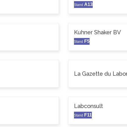
A13
Stand
Kuhner Shaker BV
F5
Stand
La Gazette du Labor
Labconsult
F11
Stand