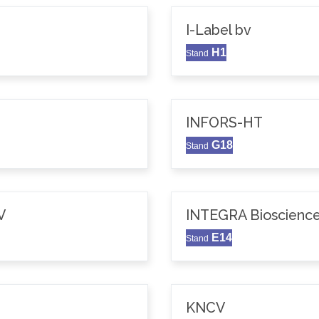
I-Label bv
H1
Stand
INFORS-HT
G18
Stand
V
INTEGRA Bioscience
E14
Stand
KNCV