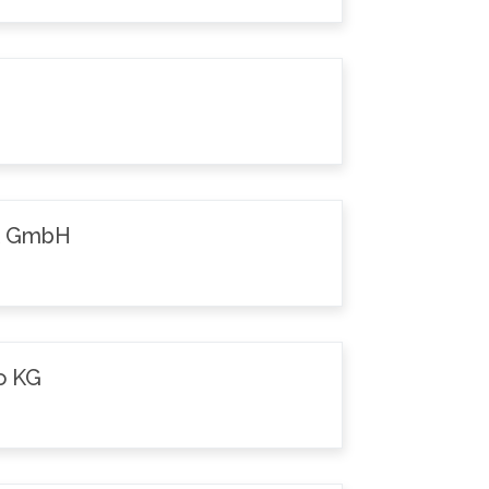
k GmbH
o KG