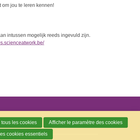
t om jou te leren kennen!
n intussen mogelijk reeds ingevuld zijn.
obs.scienceatwork.be/
 tous les cookies
Afficher le paramètre des cookies
les cookies essentiels