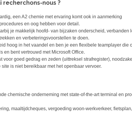
i recherchons-nous ?
aardig, een A2 chemie met ervaring komt ook in aanmerking
rocedures en oog hebben voor detail.
bij je makkelijk hoofd- van bijzaken onderscheid, verbanden l
 trekken en verbeteringsvoorstellen te doen.
heid hoog in het vaandel en ben je een flexibele teamplayer die 
s en bent vertrouwd met Microsoft Office.
est voor goed gedrag en zeden (uittreksel strafregister), noodzake
 site is niet bereikbaar met het openbaar vervoer.
de chemische onderneming met state-of-the-art terminal en prod
ring, maaltijdcheques, vergoeding woon-werkverkeer, fietspla