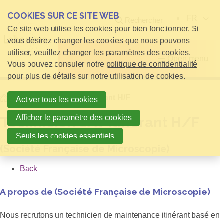
COOKIES SUR CE SITE WEB
FR
Rechercher
Ce site web utilise les cookies pour bien fonctionner. Si
vous désirez changer les cookies que nous pouvons
utiliser, veuillez changer les paramètres des cookies.
Open menu
Vous pouvez consuler notre
politique de confidentialité
pour plus de détails sur notre utilisation de cookies.
Home
Technicien SAV itinérant H/F
Activer tous les cookies
Afficher le paramètre des cookies
Technicien SAV itinérant H/F
Seuls les cookies essentiels
(Société Française de Microscopie)
Back
A propos de (Société Française de Microscopie)
Nous recrutons un technicien de maintenance itinérant basé en