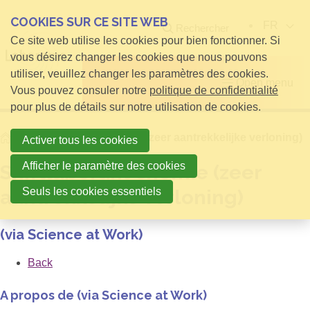
COOKIES SUR CE SITE WEB
FR
Rechercher
Ce site web utilise les cookies pour bien fonctionner. Si
vous désirez changer les cookies que nous pouvons
utiliser, veuillez changer les paramètres des cookies.
Open menu
Vous pouvez consuler notre
politique de confidentialité
pour plus de détails sur notre utilisation de cookies.
Home
Shiftlaborant chemie (zeer aantrekkelijke verloning)
Activer tous les cookies
Afficher le paramètre des cookies
Shiftlaborant chemie (zeer
Seuls les cookies essentiels
aantrekkelijke verloning)
(via Science at Work)
Back
A propos de (via Science at Work)