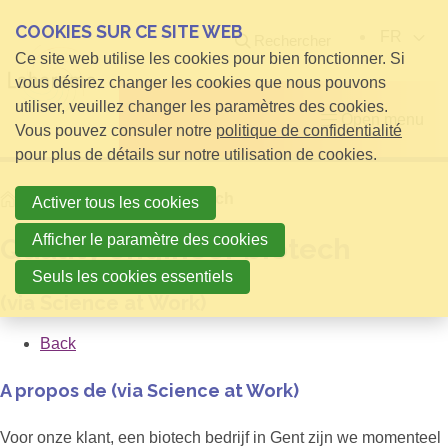
COOKIES SUR CE SITE WEB
FR
Rechercher
Ce site web utilise les cookies pour bien fonctionner. Si
vous désirez changer les cookies que nous pouvons
utiliser, veuillez changer les paramètres des cookies.
Open menu
Vous pouvez consuler notre
politique de confidentialité
pour plus de détails sur notre utilisation de cookies.
Home
Quality engineer biotech
Activer tous les cookies
Afficher le paramètre des cookies
Quality engineer biotech
Seuls les cookies essentiels
(via Science at Work)
Back
A propos de (via Science at Work)
Voor onze klant, een biotech bedrijf in Gent zijn we momenteel