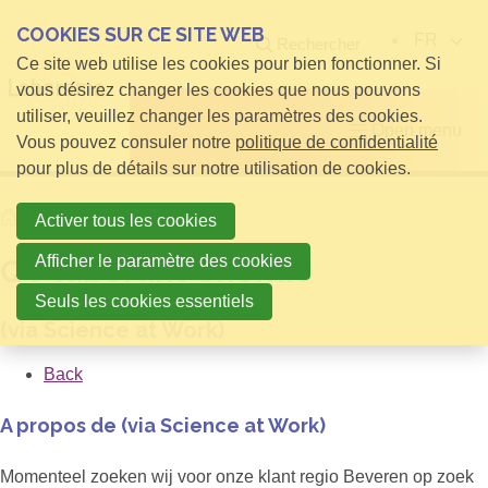
COOKIES SUR CE SITE WEB
FR
Rechercher
Ce site web utilise les cookies pour bien fonctionner. Si
vous désirez changer les cookies que nous pouvons
utiliser, veuillez changer les paramètres des cookies.
Open menu
Vous pouvez consuler notre
politique de confidentialité
pour plus de détails sur notre utilisation de cookies.
Home
QC laborant Chemie
Activer tous les cookies
Afficher le paramètre des cookies
QC laborant Chemie
Seuls les cookies essentiels
(via Science at Work)
Back
A propos de (via Science at Work)
Momenteel zoeken wij voor onze klant regio Beveren op zoek