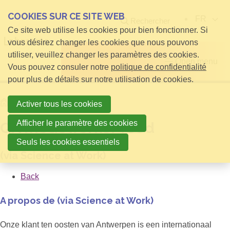
COOKIES SUR CE SITE WEB
FR
Rechercher
Ce site web utilise les cookies pour bien fonctionner. Si
vous désirez changer les cookies que nous pouvons
utiliser, veuillez changer les paramètres des cookies.
Open menu
Vous pouvez consuler notre
politique de confidentialité
pour plus de détails sur notre utilisation de cookies.
Home
QA medewerker food
Activer tous les cookies
Afficher le paramètre des cookies
QA medewerker food
Seuls les cookies essentiels
(via Science at Work)
Back
A propos de (via Science at Work)
Onze klant ten oosten van Antwerpen is een internationaal