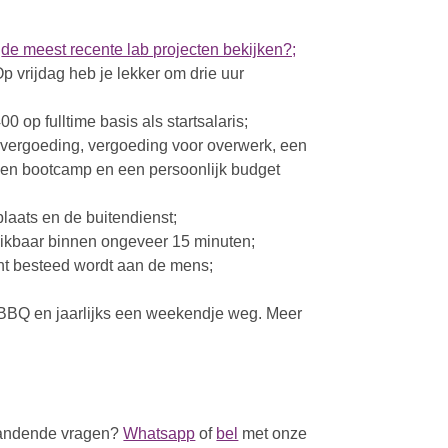
r
de meest recente lab projecten bekijken?;
Op vrijdag heb je lekker om drie uur
0 op fulltime basis als startsalaris;
vergoeding, vergoeding voor overwerk, een
m en bootcamp en een persoonlijk budget
plaats en de buitendienst;
ikbaar binnen ongeveer 15 minuten;
ht besteed wordt aan de mens;
r BBQ en jaarlijks een weekendje weg. Meer
brandende vragen?
Whatsapp
of
bel
met onze