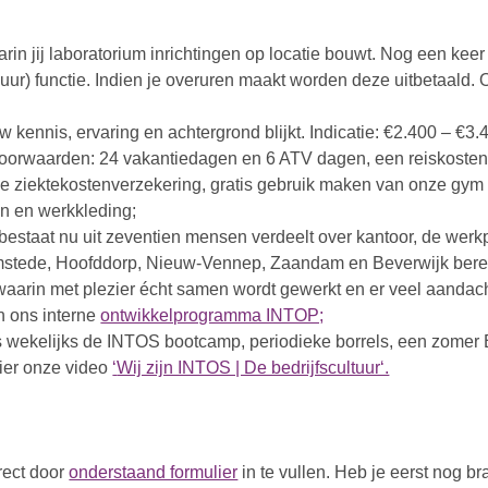
rin jij laboratorium inrichtingen op locatie bouwt. Nog een kee
2 uur) functie. Indien je overuren maakt worden deze uitbetaald. 
kennis, ervaring en achtergrond blijkt. Indicatie: €2.400 – €3.40
oorwaarden: 24 vakantiedagen en 6 ATV dagen, een reiskosten
eve ziektekostenverzekering, gratis gebruik maken van onze gy
n en werkkleding;
 bestaat nu uit zeventien mensen verdeelt over kantoor, de werk
mstede, Hoofddorp, Nieuw-Vennep, Zaandam en Beverwijk bere
waarin met plezier écht samen wordt gewerkt en er veel aandac
n ons interne
ontwikkelprogramma INTOP;
ls wekelijks de INTOS bootcamp, periodieke borrels, een zome
hier onze video
‘
Wij zijn INTOS | De bedrijfscultuur‘.
irect door
onderstaand formulier
in te vullen. Heb je eerst nog 