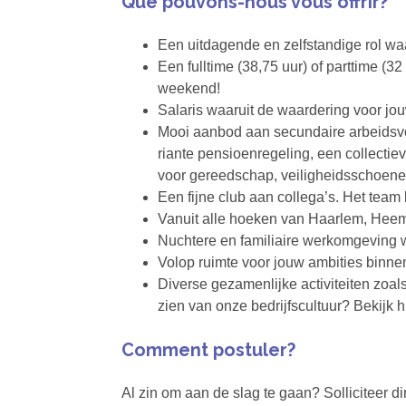
Que pouvons-nous vous offrir?
Een uitdagende en zelfstandige rol waa
Een fulltime (38,75 uur) of parttime (3
weekend!
Salaris waaruit de waardering voor jouw 
Mooi aanbod aan secundaire arbeidsv
riante pensioenregeling, een collecti
voor gereedschap, veiligheidsschoene
Een fijne club aan collega’s. Het team
Vanuit alle hoeken van Haarlem, Hee
Nuchtere en familiaire werkomgeving 
Volop ruimte voor jouw ambities binne
Diverse gezamenlijke activiteiten zoa
zien van onze bedrijfscultuur? Bekijk 
Comment postuler?
Al zin om aan de slag te gaan? Solliciteer d