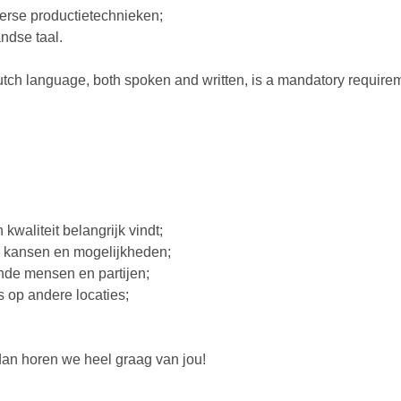
verse productietechnieken;
ndse taal.
ch language, both spoken and written, is a mandatory requiremen
kwaliteit belangrijk vindt;
 in kansen en mogelijkheden;
nde mensen en partijen;
s op andere locaties;
, dan horen we heel graag van jou!