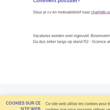
Comment postuler?
Stuur je cv en motivatiebrief naar
charlotte.
Vacatures worden snel ingevuld. Bovenverme
Ga dus zeker langs op stand R2 - Science at
COOKIES SUR CE
Ce site web utilise les cookies pour 
SITE WEB
cookies que nous pouvons utiliser, v