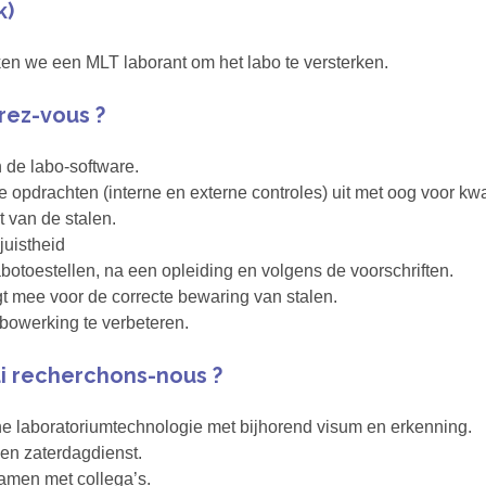
k)
ken we een MLT laborant om het labo te versterken.
rez-vous ?
in de labo-software.
 opdrachten (interne en externe controles) uit met oog voor kwal
t van de stalen.
juistheid
botoestellen, na een opleiding en volgens de voorschriften.
gt mee voor de correcte bewaring van stalen.
abowerking te verbeteren.
i recherchons-nous ?
e laboratoriumtechnologie met bijhorend visum en erkenning.
 en zaterdagdienst.
samen met collega’s.