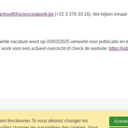
vanhooff@scienceatwork.be
(+32 3 376 33 16). We kijken ernaar 
lde vacature werd op 03/03/2025 verwerkt voor publicatie en ka
 work voor een actueel overzicht of check de website:
https://j
Footer navigation
bien fonctionner. Si vous désirez changer les
Activer
euillez changer les paramètres des cookies. Vous