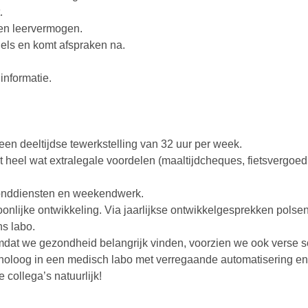
.
 en leervermogen.
gels en komt afspraken na.
informatie.
 een deeltijdse tewerkstelling van 32 uur per week.
 heel wat extralegale voordelen (maaltijdcheques, fietsvergoedin
vonddiensten en weekendwerk.
nlijke ontwikkeling. Via jaarlijkse ontwikkelgesprekken polse
ns labo.
 we gezondheid belangrijk vinden, voorzien we ook verse soep
noloog in een medisch labo met verregaande automatisering en 
 collega’s natuurlijk!