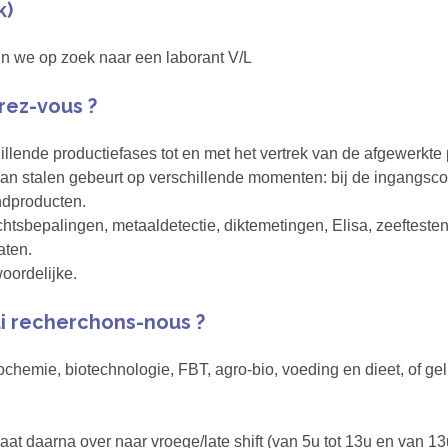
k)
jn we op zoek naar een laborant V/L
rez-vous ?
llende productiefases tot en met het vertrek van de afgewerkte
van stalen gebeurt op verschillende momenten: bij de ingangsco
indproducten.
htsbepalingen, metaaldetectie, diktemetingen, Elisa, zeeftesten,
aten.
oordelijke.
i recherchons-nous ?
ochemie, biotechnologie, FBT, agro-bio, voeding en dieet, of ge
g
aat daarna over naar vroege/late shift (van 5u tot 13u en van 13