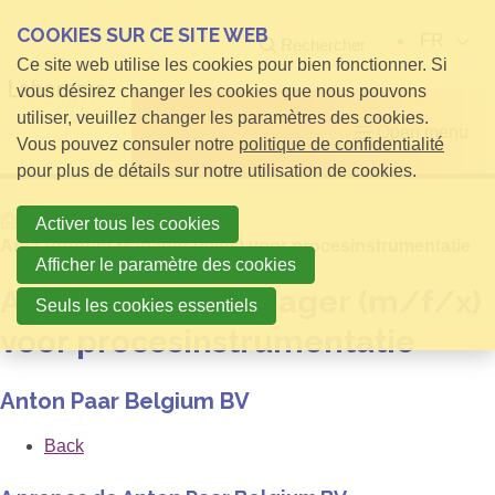
COOKIES SUR CE SITE WEB
FR
Rechercher
Ce site web utilise les cookies pour bien fonctionner. Si
vous désirez changer les cookies que nous pouvons
utiliser, veuillez changer les paramètres des cookies.
Open menu
Vous pouvez consuler notre
politique de confidentialité
pour plus de détails sur notre utilisation de cookies.
Home
Activer tous les cookies
Area Product Manager (m/f/x) voor procesinstrumentatie
Afficher le paramètre des cookies
Area Product Manager (m/f/x)
Seuls les cookies essentiels
voor procesinstrumentatie
Anton Paar Belgium BV
Back