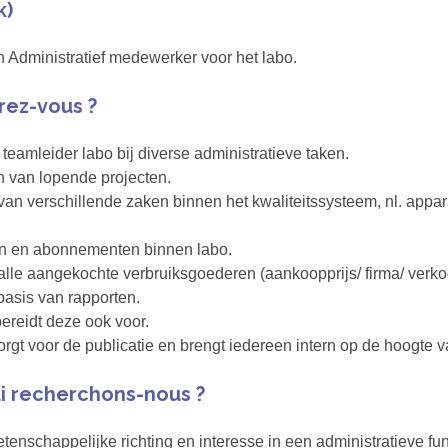
k)
 Administratief medewerker voor het labo.
rez-vous ?
eamleider labo bij diverse administratieve taken.
n van lopende projecten.
van verschillende zaken binnen het kwaliteitssysteem, nl. appara
ten en abonnementen binnen labo.
 alle aangekochte verbruiksgoederen (aankoopprijs/ firma/ verkoo
asis van rapporten.
bereidt deze ook voor.
rgt voor de publicatie en brengt iedereen intern op de hoogte 
i recherchons-nous ?
enschappelijke richting en interesse in een administratieve fun