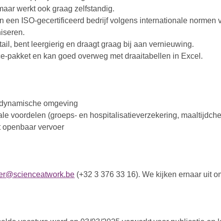
maar werkt ook graag zelfstandig.
en een ISO-gecertificeerd bedrijf volgens internationale norme
niseren.
ail, bent leergierig en draagt graag bij aan vernieuwing.
ce-pakket en kan goed overweg met draaitabellen in Excel.
en dynamische omgeving
ale voordelen (groeps- en hospitalisatieverzekering, maaltijdche
t openbaar vervoer
aer@scienceatwork.be
(+32 3 376 33 16). We kijken ernaar uit o