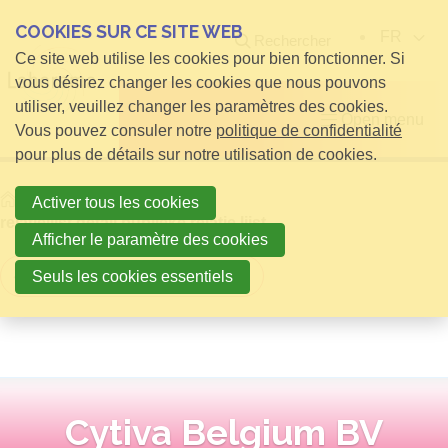
COOKIES SUR CE SITE WEB
FR
Rechercher
Ce site web utilise les cookies pour bien fonctionner. Si
vous désirez changer les cookies que nous pouvons
utiliser, veuillez changer les paramètres des cookies.
Open menu
Vous pouvez consuler notre
politique de confidentialité
pour plus de détails sur notre utilisation de cookies.
Home
infos pour Visiteurs
Activer tous les cookies
relatielijst detail publieke relatie lijst
Afficher le paramètre des cookies
Retour à la vue d'ensemble
Seuls les cookies essentiels
Cytiva Belgium BV