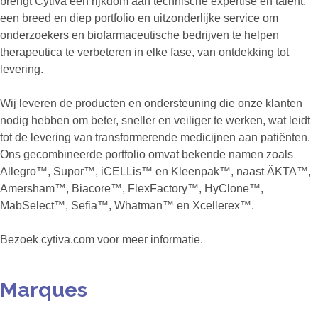
brengt Cytiva een rijkdom aan technische expertise en talent,
een breed en diep portfolio en uitzonderlijke service om
onderzoekers en biofarmaceutische bedrijven te helpen
therapeutica te verbeteren in elke fase, van ontdekking tot
levering.
Wij leveren de producten en ondersteuning die onze klanten
nodig hebben om beter, sneller en veiliger te werken, wat leidt
tot de levering van transformerende medicijnen aan patiënten.
Ons gecombineerde portfolio omvat bekende namen zoals
Allegro™, Supor™, iCELLis™ en Kleenpak™, naast ÄKTA™,
Amersham™, Biacore™, FlexFactory™, HyClone™,
MabSelect™, Sefia™, Whatman™ en Xcellerex™.
Bezoek cytiva.com voor meer informatie.
Marques