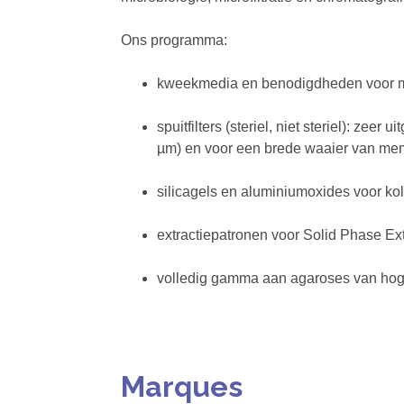
Ons programma:
kweekmedia en benodigdheden voor mic
spuitfilters (steriel, niet steriel): ze
µm) en voor een brede waaier van m
silicagels en aluminiumoxides voor ko
extractiepatronen voor Solid Phase Ext
volledig gamma aan agaroses van hoge
Marques