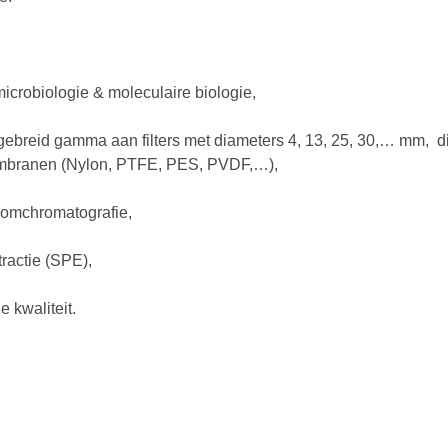
robiologie & moleculaire biologie,
er uitgebreid gamma aan filters met diameters 4, 13, 25, 30,… mm, 
embranen (Nylon, PTFE, PES, PVDF,…),
lomchromatografie,
ractie (SPE),
 kwaliteit.