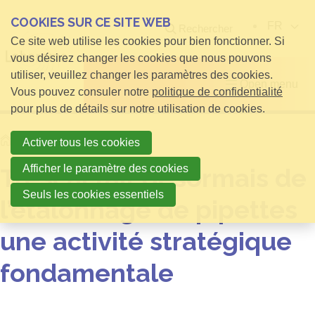
COOKIES SUR CE SITE WEB
FR
Rechercher
Ce site web utilise les cookies pour bien fonctionner. Si
vous désirez changer les cookies que nous pouvons
utiliser, veuillez changer les paramètres des cookies.
Open menu
Vous pouvez consuler notre
politique de confidentialité
pour plus de détails sur notre utilisation de cookies.
Home
infos pour Visiteurs
Activer tous les cookies
Afficher le paramètre des cookies
Trescal fait désormais de
Seuls les cookies essentiels
l’étalonnage de pipettes
une activité stratégique
fondamentale