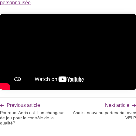
personnalisée
.
Previous article
Next article
Pourquoi Aeris est-il un changeur
Analis: nouveau partenariat avec
de jeu pour le contrôle de la
VELP
qualité?