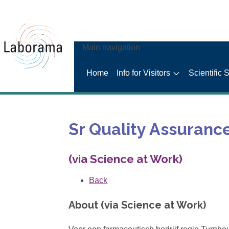
Main navigation
Home
Info for Visitors
Scientific 
Sr Quality Assurance
(via Science at Work)
Back
About (via Science at Work)