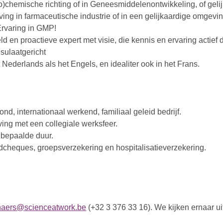
o)chemische richting of in Geneesmiddelenontwikkeling, of geli
ving in farmaceutische industrie of in een gelijkaardige omgevin
 Ervaring in GMP!
ld en proactieve expert met visie, die kennis en ervaring actief d
sulaatgericht
Nederlands als het Engels, en idealiter ook in het Frans.
nd, internationaal werkend, familiaal geleid bedrijf.
g met een collegiale werksfeer.
nbepaalde duur.
jdcheques, groepsverzekering en hospitalisatieverzekering.
enaers@scienceatwork.be
(+32 3 376 33 16). We kijken ernaar ui