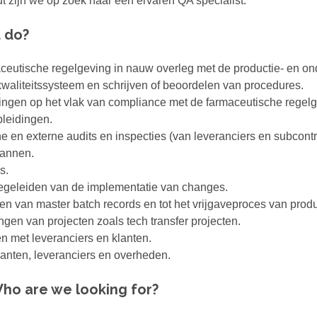
t zijn we op zoek naar een ervaren QA specialist.
u do?
utische regelgeving in nauw overleg met de productie- en ond
aliteitssysteem en schrijven of beoordelen van procedures.
ingen op het vlak van compliance met de farmaceutische regelg
leidingen.
e en externe audits en inspecties (van leveranciers en subcont
lannen.
s.
egeleiden van de implementatie van changes.
even van master batch records en tot het vrijgaveproces van prod
ngen van projecten zoals tech transfer projecten.
n met leveranciers en klanten.
anten, leveranciers en overheden.
ho are we looking for?