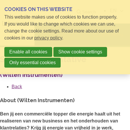
COOKIES ON THIS WEBSITE
EN
Search
This website makes use of cookies to function properly.
If you would like to change which cookies we can use,
change the cookie settings. Read more about our use of
Open menu
cookies in our
privacy policy
.
Enable all cookies
Show cookie settings
Sales Representative
Only essential cookies
(Wilten Instrumenten)
Back
About (Wilten Instrumenten)
Ben jij een commerciële topper die energie haalt uit het
realiseren van new business en het onderhouden van
klantrelaties? Krijg jij energie van vrijheid in je werk,