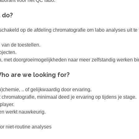
aborant voor het QC labo.
u do?
eschakeld op de afdeling chromatografie om labo analyses uit 
e van de toestellen.
ojecten.
en, met doorgroeimogelijkheden naar meer zelfstandig werken b
ho are we looking for?
)chemie, .. of gelijkwaardig door ervaring.
 chromatografie, minimaal deed je ervaring op tijdens je stage.
player.
 en werkt nauwkeurig.
or niet-routine analyses