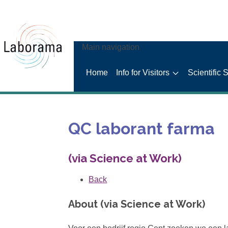
Main navigation
Home
Info for Visitors
Scientific 
QC laborant farma
(via Science at Work)
Back
About (via Science at Work)