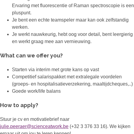
Ervaring met fluorescentie of Raman spectroscopie is een
pluspunt.
Je bent een echte teamspeler maar kan ook zelfstandig
werken.
Je werkt nauwkeurig, hebt oog voor detail, bent leergierig
en werkt graag mee aan vernieuwing.
What can we offer you?
Starten via interim met grote kans op vast
Competitief salarispakket met extralegale voordelen
(groeps- en hospitalisatieverzekering, maaltijdcheques,..)
Goede work/life balans
How to apply?
Stuur je cv en motivatiebrief naar
julie.peeraer@scienceatwork.be
(+32 3 376 33 16). We kijken
ernaar uit om jou te leren kennen!