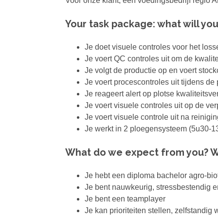
Voor onze klant, een voedingsbedrijf regio A
Your task package: what will yo
Je doet visuele controles voor het loss
Je voert QC controles uit om de kwalit
Je volgt de productie op en voert stockc
Je voert procescontroles uit tijdens de 
Je reageert alert op plotse kwaliteitsv
Je voert visuele controles uit op de ve
Je voert visuele controle uit na reinigin
Je werkt in 2 ploegensysteem (5u30-
What do we expect from you? W
Je hebt een diploma bachelor agro-biote
Je bent nauwkeurig, stressbestendig en
Je bent een teamplayer
Je kan prioriteiten stellen, zelfstandig