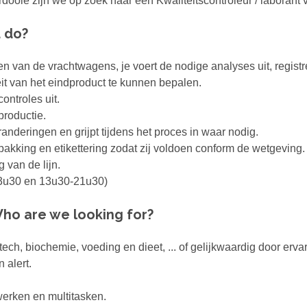
rdooie zijn we op zoek naar een Kwaliteitscontroleur / laborant v
u do?
en van de vrachtwagens, je voert de nodige analyses uit, registr
eit van het eindproduct te kunnen bepalen.
ontroles uit.
productie.
eranderingen en grijpt tijdens het proces in waar nodig.
rpakking en etikettering zodat zij voldoen conform de wetgeving.
g van de lijn.
13u30 en 13u30-21u30)
ho are we looking for?
ch, biochemie, voeding en dieet, ... of gelijkwaardig door ervar
 alert.
 werken en multitasken.