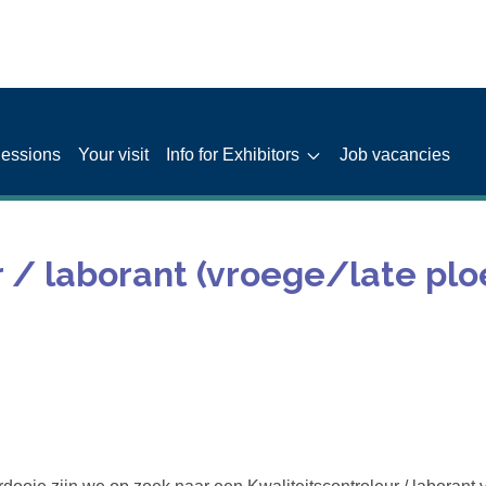
Sessions
Your visit
Info for Exhibitors
Job vacancies
 / laborant (vroege/late ploe