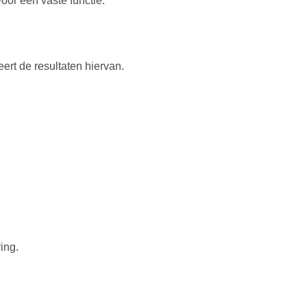
oor een vaste functie.
eert de resultaten hiervan.
ing.