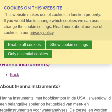
COOKIES ON THIS WEBSITE
EN
Search
This website makes use of cookies to function properly.
If you would like to change which cookies we can use,
change the cookie settings. Read more about our use of
Open menu
cookies in our
privacy policy
.
Enable all cookies
Show cookie settings
Interne Sales m/v/x
Only essential cookies
(Hanna Instruments)
Back
About (Hanna Instruments)
Hanna Instruments, met hoofdkantoor in de USA, is wereldwijd
een belangrijke speler op het gebied van meet- en
regelinstrumenten voor wateranalyses. De toestellen worden