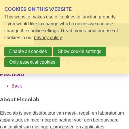
COOKIES ON THIS WEBSITE
EN
Search
This website makes use of cookies to function properly.
If you would like to change which cookies we can use,
change the cookie settings. Read more about our use of
Open menu
cookies in our
privacy policy
.
Enable all cookies
Show cookie settings
Field Service Engineer (m/v/x)
Only essential cookies
Elscolab
Back
About Elscolab
Elscolab is een distributeur van meet-, regel- en laboratorium
apparatuur, en meer nog: de partner voor een betrouwbare
continuïteit van metingen, processen en applicaties.