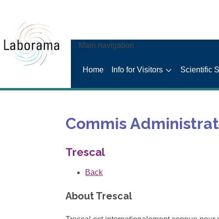
Main navigation
Home
Info for Visitors
Scientific 
Commis Administrat
Trescal
Back
About Trescal