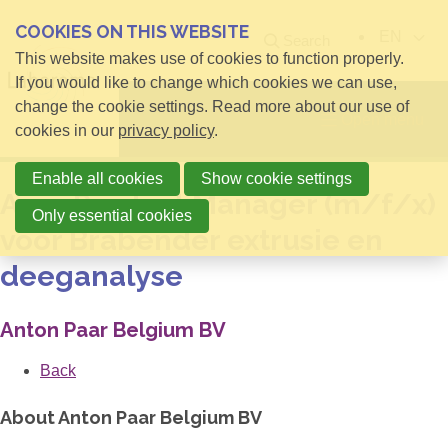
COOKIES ON THIS WEBSITE
EN
Search
This website makes use of cookies to function properly.
If you would like to change which cookies we can use,
change the cookie settings. Read more about our use of
Open menu
cookies in our
privacy policy
.
Enable all cookies
Show cookie settings
Area Product Manager (m/f/x)
Only essential cookies
voor Brabender extrusie en
deeganalyse
Anton Paar Belgium BV
Back
About Anton Paar Belgium BV