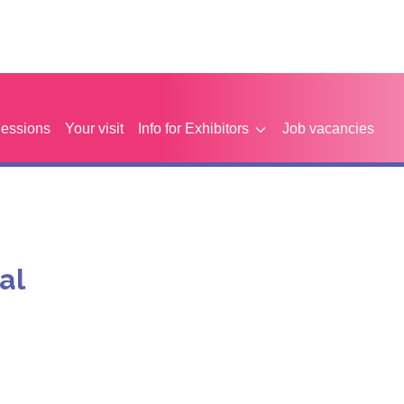
Sessions
Your visit
Info for Exhibitors
Job vacancies
al