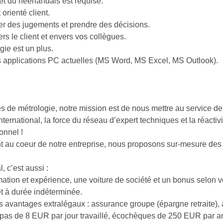
t du néerlandais est requise.
orienté client.
er des jugements et prendre des décisions.
s le client et envers vos collègues.
ogie est un plus.
s applications PC actuelles (MS Word, MS Excel, MS Outlook).
s de métrologie, notre mission est de nous mettre au service de 
nternational, la force du réseau d’expert techniques et la réacti
onnel !
t au coeur de notre entreprise, nous proposons sur-mesure des 
, c’est aussi :
rmation et expérience, une voiture de société et un bonus selon v
et à durée indéterminée.
avantages extralégaux : assurance groupe (épargne retraite), a
repas de 8 EUR par jour travaillé, écochèques de 250 EUR par 