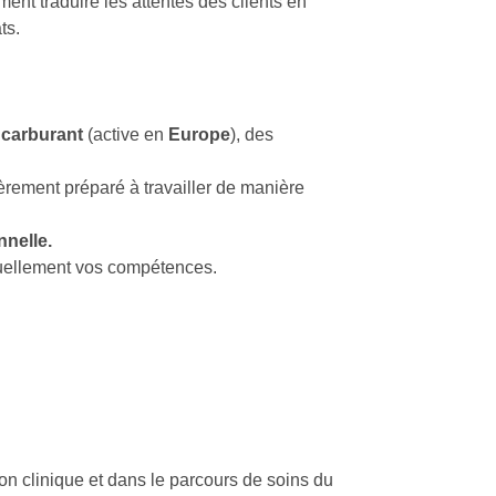
nt traduire les attentes des clients en
ts.
 carburant
(active en
Europe
), des
ièrement préparé à travailler de manière
nnelle.
uellement vos compétences.
on clinique et dans le parcours de soins du