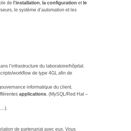
able de
l’installation
,
la configuration
et
le
yseurs, le système d’automation et les
dans l’infrastructure du laboratoire/hôpital.
scripts/workflow de type 4GL afin de
gouvernance informatique du client.
ifférentes
applications
. (MySQL/Red Hat –
 …).
relation de partenariat avec eux. Vous