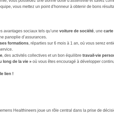
omie, vous possédez une bonne dose d'assertivité et savez comme
équipe, vous mettez un point d'honneur à obtenir de bons résulta
es avantages sociaux tels qu’une
voiture de société
, une
carte
ne panoplie d’assurances.
rses formations
, réparties sur 6 mois à 1 an, où vous serez ent
service.
le
, des activités collectives et un bon équilibre
travail-vie perso
 long de la vie »
où vous êtes encouragé à développer contin
e lien !
iemens Healthineers joue un rôle central dans la prise de décisi