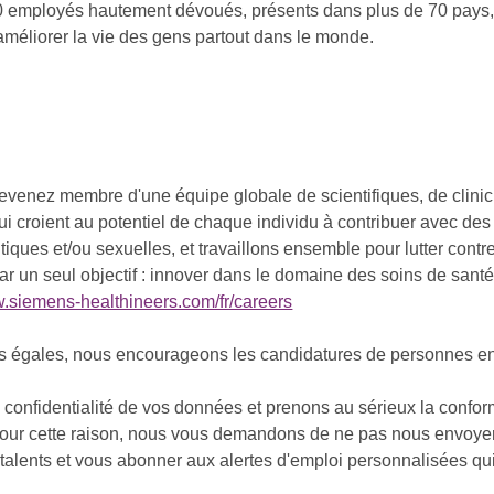
employés hautement dévoués, présents dans plus de 70 pays, q
améliorer la vie des gens partout dans le monde.
evenez membre d'une équipe globale de scientifiques, de clinic
qui croient au potentiel de chaque individu à contribuer avec de
olitiques et/ou sexuelles, et travaillons ensemble pour lutter co
ar un seul objectif : innover dans le domaine des soins de santé
w.siemens-healthineers.com/fr/careers
és égales, nous encourageons les candidatures de personnes en
onfidentialité de vos données et prenons au sérieux la confor
 Pour cette raison, nous vous demandons de ne pas nous envoyer 
alents et vous abonner aux alertes d'emploi personnalisées qui