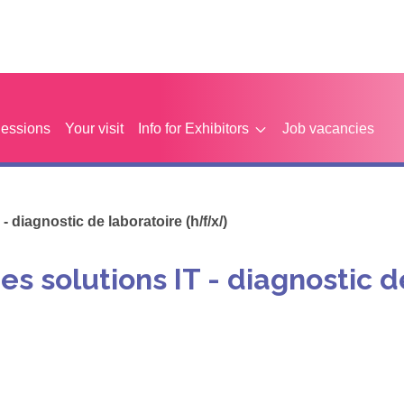
Sessions
Your visit
Info for Exhibitors
Job vacancies
- diagnostic de laboratoire (h/f/x/)
es solutions IT - diagnostic d