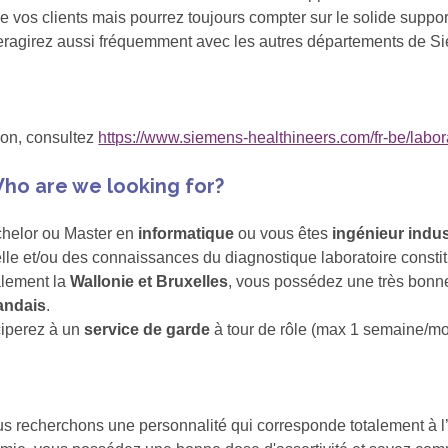
os clients mais pourrez toujours compter sur le solide suppor
nteragirez aussi fréquemment avec les autres départements de S
ion, consultez
https://www.siemens-healthineers.com/fr-be/labor
ho are we looking for?
achelor ou Master en
informatique
ou vous êtes
ingénieur indust
le et/ou des connaissances du diagnostique laboratoire constit
alement la
Wallonie et Bruxelles
, vous possédez une très bonn
andais
.
iciperez à un
service de garde
à tour de rôle (max 1 semaine/mo
ous recherchons une personnalité qui corresponde totalement à