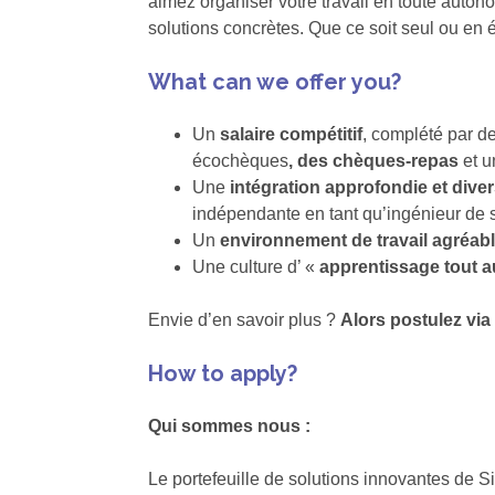
aimez organiser votre travail en toute auton
solutions concrètes. Que ce soit seul ou en 
What can we offer you?
Un
salaire compétitif
, complété par d
écochèques
, des chèques-repas
et u
Une
intégration approfondie et dive
indépendante en tant qu’ingénieur de 
Un
environnement de travail agréab
Une culture d’ «
apprentissage tout au
Envie d’en savoir plus ?
Alors postulez via l
How to apply?
Qui sommes nous :
Le portefeuille de solutions innovantes de S